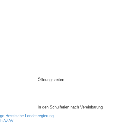
Öffnungszeiten
Mo:
9:00 - 15:30 Uhr
Di:
13:00 - 15:30 Uhr
Mi:
9:00 - 15:30 Uhr
Do:
9:00 - 15:30 Uhr
Fr:
9:00 - 12:00 Uhr
In den Schulferien nach Vereinbarung