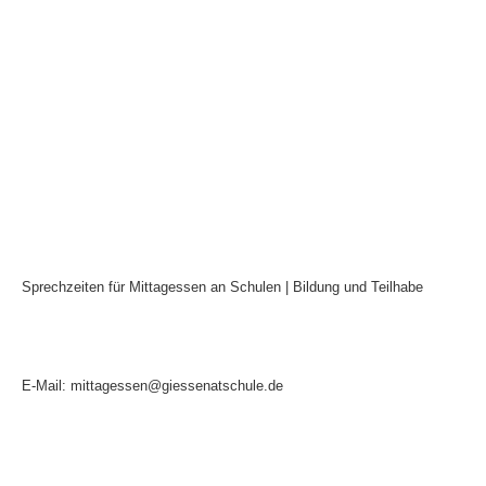
Sprechzeiten für Mittagessen an Schulen | Bildung und Teilhabe
Mo:
9:00 - 14:00 Uhr
Di:
9:00 - 14:00 Uhr
Mi:
9:00 - 14:00 Uhr
Do:
9:00 - 14:00 Uhr
Fr:
9:00 - 12:00 Uhr
E-Mail: mittagessen@giessenatschule.de