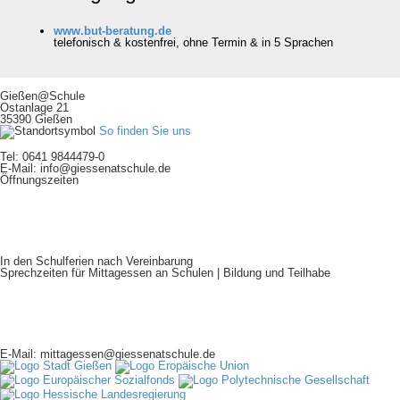
www.
but-beratung.de
telefonisch & kostenfrei, ohne Termin & in 5 Sprachen
Gießen@Schule
Ostanlage 21
35390 Gießen
So finden Sie uns
Tel: 0641 9844479-0
E-Mail: info@giessenatschule.de
Öffnungszeiten
Mo:
9:00 - 15:30 Uhr
Di:
13:00 - 15:30 Uhr
Mi:
9:00 - 15:30 Uhr
Do:
9:00 - 15:30 Uhr
Fr:
9:00 - 12:00 Uhr
In den Schulferien nach Vereinbarung
Sprechzeiten für Mittagessen an Schulen | Bildung und Teilhabe
Mo:
9:00 - 14:00 Uhr
Di:
9:00 - 14:00 Uhr
Mi:
9:00 - 14:00 Uhr
Do:
9:00 - 14:00 Uhr
Fr:
9:00 - 12:00 Uhr
E-Mail: mittagessen@giessenatschule.de