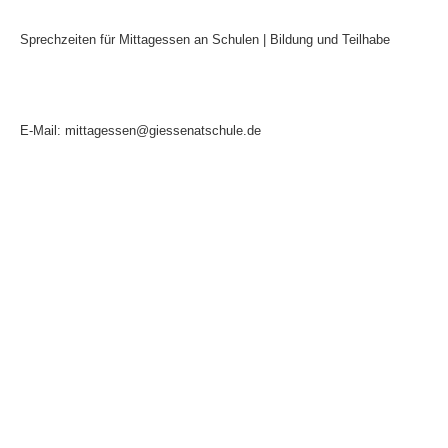
Sprechzeiten für Mittagessen an Schulen | Bildung und Teilhabe
Mo:
9:00 - 14:00 Uhr
Di:
9:00 - 14:00 Uhr
Mi:
9:00 - 14:00 Uhr
Do:
9:00 - 14:00 Uhr
Fr:
9:00 - 12:00 Uhr
E-Mail: mittagessen@giessenatschule.de