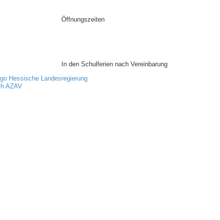
Öffnungszeiten
Mo:
9:00 - 15:30 Uhr
Di:
13:00 - 15:30 Uhr
Mi:
9:00 - 15:30 Uhr
Do:
9:00 - 15:30 Uhr
Fr:
9:00 - 12:00 Uhr
In den Schulferien nach Vereinbarung