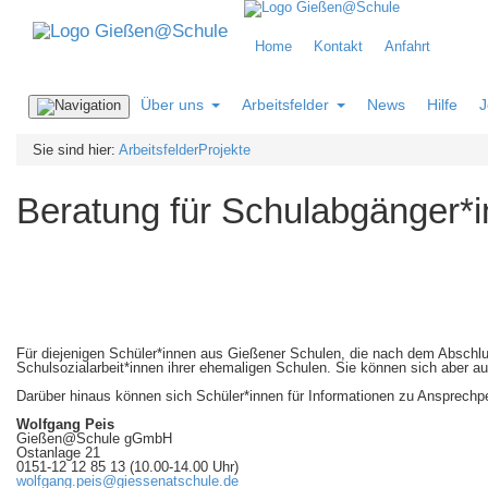
Home
Kontakt
Anfahrt
Über uns
Arbeitsfelder
News
Hilfe
J
Navigation
ein-/ausblenden
Sie sind hier:
Arbeitsfelder
Projekte
Beratung für Schulabgänger*
Für diejenigen Schüler*innen aus Gießener Schulen, die nach dem Abschlu
Schulsozialarbeit*innen ihrer ehemaligen Schulen. Sie können sich aber a
Darüber hinaus können sich Schüler*innen für Informationen zu Ansprechp
Wolfgang Peis
Gießen@Schule gGmbH
Ostanlage 21
0151-12 12 85 13 (10.00-14.00 Uhr)
wolfgang.peis@giessenatschule.de