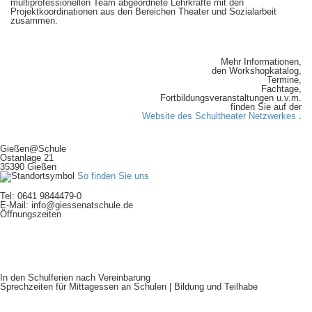
multiprofessionellen Team abgeordnete Lehrkräfte mit den
Projektkoordinationen aus den Bereichen Theater und Sozialarbeit
zusammen.
Mehr Informationen,
den Workshopkatalog,
Termine,
Fachtage,
Fortbildungsveranstaltungen u.v.m.
finden Sie auf der
Website des Schultheater Netzwerkes
.
Gießen@Schule
Ostanlage 21
35390 Gießen
So finden Sie uns
Tel: 0641 9844479-0
E-Mail: info@giessenatschule.de
Öffnungszeiten
Mo:
9:00 - 15:30 Uhr
Di:
13:00 - 15:30 Uhr
Mi:
9:00 - 15:30 Uhr
Do:
9:00 - 15:30 Uhr
Fr:
9:00 - 12:00 Uhr
In den Schulferien nach Vereinbarung
Sprechzeiten für Mittagessen an Schulen | Bildung und Teilhabe
Mo:
9:00 - 14:00 Uhr
Di:
9:00 - 14:00 Uhr