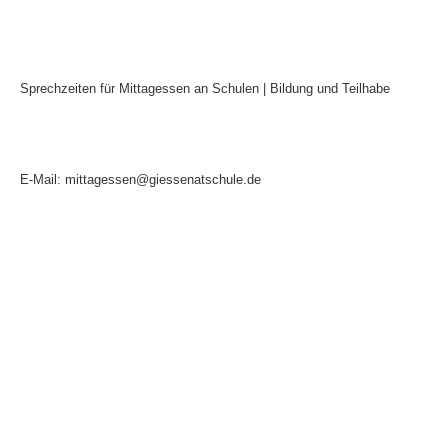
Sprechzeiten für Mittagessen an Schulen | Bildung und Teilhabe
Mo:
9:00 - 14:00 Uhr
Di:
9:00 - 14:00 Uhr
Mi:
9:00 - 14:00 Uhr
Do:
9:00 - 14:00 Uhr
Fr:
9:00 - 12:00 Uhr
E-Mail: mittagessen@giessenatschule.de