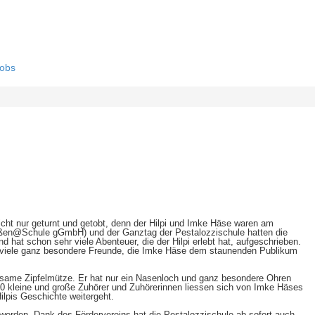
obs
cht nur geturnt und getobt, denn der Hilpi und Imke Häse waren am
ießen@Schule gGmbH) und der Ganztag der Pestalozzischule hatten die
 hat schon sehr viele Abenteuer, die der Hilpi erlebt hat, aufgeschrieben.
hat viele ganz besondere Freunde, die Imke Häse dem staunenden Publikum
ltsame Zipfelmütze. Er hat nur ein Nasenloch und ganz besondere Ohren
30 kleine und große Zuhörer und Zuhörerinnen liessen sich von Imke Häses
ilpis Geschichte weitergeht.
rden. Dank des Fördervereins hat die Pestalozzischule ab sofort auch