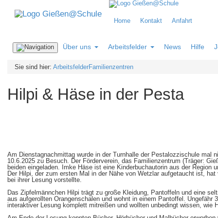
Home
Kontakt
Anfahrt
Über uns
Arbeitsfelder
News
Hilfe
J
Navigation
ein-/ausblenden
Sie sind hier:
Arbeitsfelder
Familienzentren
Hilpi & Häse in der Pesta
Am Dienstagnachmittag wurde in der Turnhalle der Pestalozzischule mal ni
10.6.2025 zu Besuch. Der Förderverein, das Familienzentrum (Träger: G
beiden eingeladen. Imke Häse ist eine Kinderbuchautorin aus der Region und
Der Hilpi, der zum ersten Mal in der Nähe von Wetzlar aufgetaucht ist, 
bei ihrer Lesung vorstellte.
Das Zipfelmännchen Hilpi trägt zu große Kleidung, Pantoffeln und eine se
aus aufgerollten Orangenschalen und wohnt in einem Pantoffel. Ungefähr 
interaktiver Lesung komplett mitreißen und wollten unbedingt wissen, wie H
Am Ende der Lesung konnten Bücher, Hörbücher und Malbücher erworben we